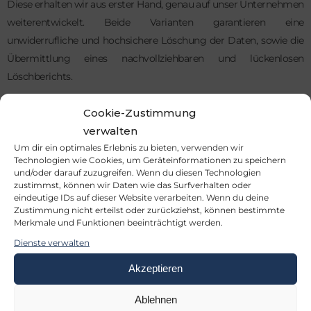
Diese erhalten wir aus erster Hand, genau auf unser Unternehmen
weiterentwickelt. Beide Varianten garantieren eine
unwiderrufliche und hochsichere Löschung der Daten, sowie die
Übermittlung eines nachvollziehbaren und lückenlosen
Löschberichts.
Damit garantiert wird, dass auch während des Transports keine
Cookie-Zustimmung
Unbefugten an die Datenträger gelangen können, bieten wir
verwalten
spezielle
Sicherheitstransporte
an oder stellen Ihnen
Um dir ein optimales Erlebnis zu bieten, verwenden wir
Datenschutzboxen zur Verfügung, um einen sicheren Versand zu
Technologien wie Cookies, um Geräteinformationen zu speichern
und/oder darauf zuzugreifen. Wenn du diesen Technologien
garantieren.
zustimmst, können wir Daten wie das Surfverhalten oder
eindeutige IDs auf dieser Website verarbeiten. Wenn du deine
Zustimmung nicht erteilst oder zurückziehst, können bestimmte
Merkmale und Funktionen beeinträchtigt werden.
DATENLÖSCHUNG VOR ORT
Dienste verwalten
Neben der Datenlöschung bei uns im Haus haben wir uns auch auf
Akzeptieren
die Löschung im Rechenzentrum bzw. beim Kunden vor Ort
spezialisiert. Jedes Projekt wird individuell an den Kunden und die
Ablehnen
lokalen Gegebenheiten angepasst – dabei kommen mobile