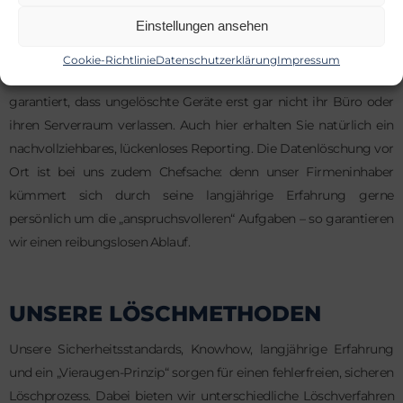
Löschstationen oder, im Fall einer Datenträgervernichtung, ein
Einstellungen ansehen
mobiler Schredder zum Einsatz.
Cookie-Richtlinie
Datenschutzerklärung
Impressum
So wird die Hardware direkt bei Ihnen im Haus gelöscht, was
garantiert, dass ungelöschte Geräte erst gar nicht ihr Büro oder
ihren Serverraum verlassen. Auch hier erhalten Sie natürlich ein
nachvollziehbares, lückenloses Reporting. Die Datenlöschung vor
Ort ist bei uns zudem Chefsache: denn unser Firmeninhaber
kümmert sich durch seine langjährige Erfahrung gerne
persönlich um die „anspruchsvolleren“ Aufgaben – so garantieren
wir einen reibungslosen Ablauf.
UNSERE LÖSCHMETHODEN
Unsere Sicherheitsstandards, Knowhow, langjährige Erfahrung
und ein „Vieraugen-Prinzip“ sorgen für einen fehlerfreien, sicheren
Löschprozess. Dabei bieten wir unterschiedliche Löschverfahren